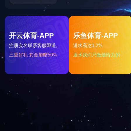
共2条 当前1/1页
首页
前一页
1
后一页
尾页
地 址
河南郑州国家高新技术产业开发区
leyu乐鱼web登录
工业除尘设备
入口
破碎生产线除尘器
沸石固定床+催化燃烧设备（RCO）
分室脉冲滤筒除尘器
树脂吸脱附+冷凝回收设备
生物质锅炉除尘器
餐饮油烟净化器
气箱脉冲袋式除尘器
湿式静电油烟预过滤装置
分室脉冲布袋除尘器
活性炭+催化燃烧设备(RCO)
单机脉冲滤筒除尘器