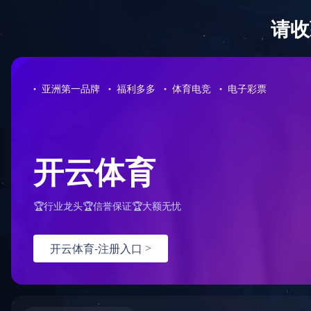
网站首页
产
新闻资讯
实时记录行业动态，助力企业解决环保难题。