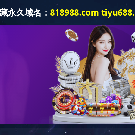
品中心
工程案例
关于我们
服务中心
新闻资